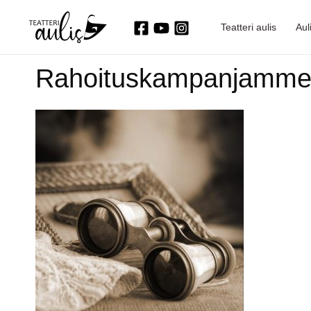
Siirry
Teatteri aulis
Auli
sisältöön
Rahoituskampanjamme 