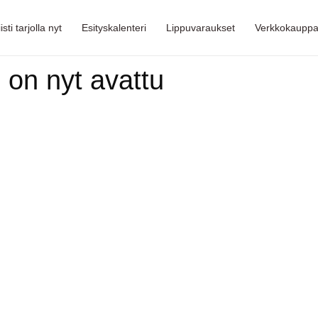
isti tarjolla nyt
Esityskalenteri
Lippuvaraukset
Verkkokaupp
on nyt avattu