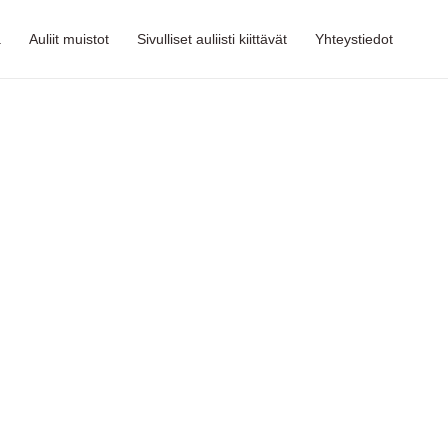
a
Auliit muistot
Sivulliset auliisti kiittävät
Yhteystiedot